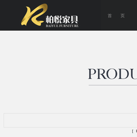
首 页
[ 